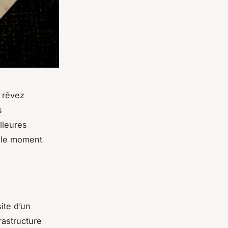
 rêvez
s
lleures
t le moment
ite d’un
rastructure