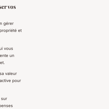
ser vos
en gérer
propriété et
ui vous
sente un
et.
sa valeur
ractive pour
 sur
épenses