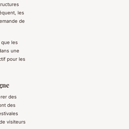
tructures
équent, les
 demande de
s que les
 dans une
tif pour les
agne
érer des
ont des
estivales
e visiteurs