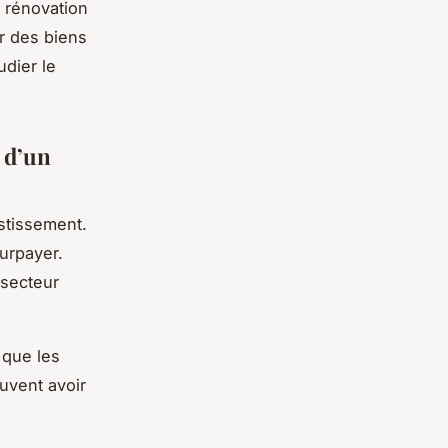
e rénovation
r des biens
udier le
é d’un
estissement.
surpayer.
 secteur
 que les
euvent avoir