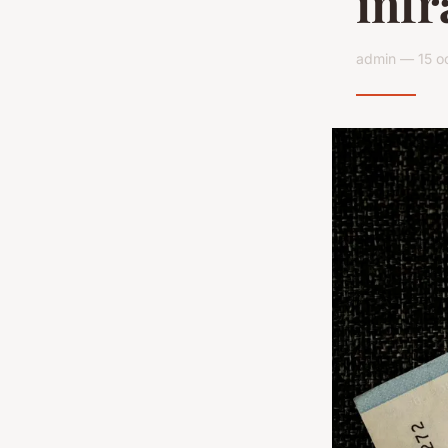
infr
admin — 15 o