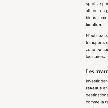
sportive pe
attirent un
biens immob
location
.
N’oubliez p
transports 
zone où ces
locataires.
Les avan
Investir da
revenus
en 
destinations
comme la ra