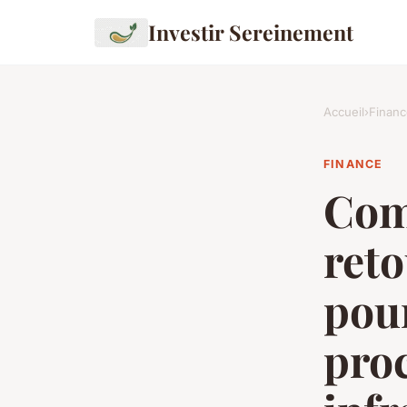
Investir Sereinement
Accueil
›
Financ
FINANCE
Com
reto
pou
pro