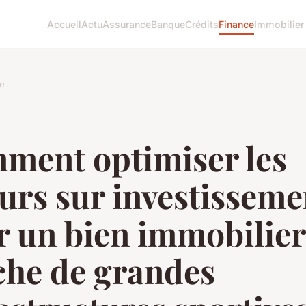
Accueil
Actu
Assurance
Banque
Crédits
Finance
Immobilier
e
ment optimiser les
urs sur investisseme
r un bien immobilier
che de grandes