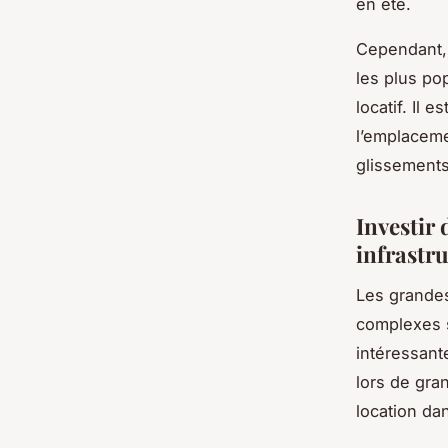
en été.
Cependant, i
les plus po
locatif. Il
l’emplaceme
glissements
Investir
infrastru
Les grand
complexes s
intéressant
lors de gra
location da