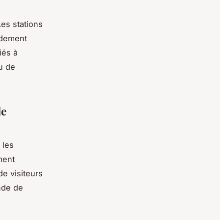
Les stations
ndement
iés à
u de
de
 les
ment
de visiteurs
nde de