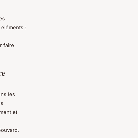
es
 éléments :
 faire
re
ns les
es
ement et
-Bouvard.