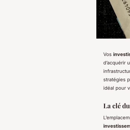
Vos
invest
d’acquérir 
infrastruct
stratégies 
idéal pour 
La clé d
L’emplaceme
investissem